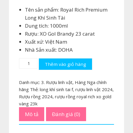
Tên sản phẩm: Royal Rich Premium
Long Khí Sinh Tài
Dung tích: 1000ml
Rượu: XO Gol Brandy 23 carat
Xuất xứ: Việt Nam
Nhà Sản xuất: DOHA
Rượu
Thêm vào giỏ hàng
rồng
Royal
Danh mục:
3. Rượu linh vật
,
Hàng Nga chính
Rich
hãng
Thẻ:
long khí sinh tai f
,
rượu linh vật 2024
,
XO
Rượu rồng 2024
,
rượu rồng royal rich xo gold
Gold
vàng 23k
23k-
Mô tả
Đánh giá (0)
Long
khí