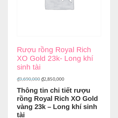
Rượu rồng Royal Rich
XO Gold 23k- Long khí
sinh tài
Giá
Giá
₫
3,690,000
₫
2,850,000
gốc
hiện
Thông tin chi tiết rượu
là:
tại
rồng Royal Rich XO Gold
₫3,690,000.
là:
vàng 23k – Long khí sinh
₫2,850,000.
tài