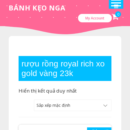
Skip
BÁNH KẸO NGA
to
0
My Account
content
rượu rồng royal rich xo
gold vàng 23k
Hiển thị kết quả duy nhất