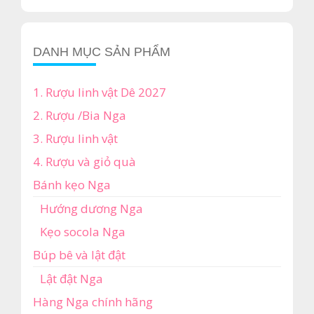
₫3,690,000.
là:
₫2,850,000.
DANH MỤC SẢN PHẨM
1. Rượu linh vật Dê 2027
2. Rượu /Bia Nga
3. Rượu linh vật
4. Rượu và giỏ quà
Bánh kẹo Nga
Hướng dương Nga
Kẹo socola Nga
Búp bê và lật đật
Lật đật Nga
Hàng Nga chính hãng