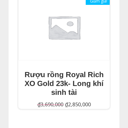
Giảm giá!
Rượu rồng Royal Rich
XO Gold 23k- Long khí
sinh tài
Giá
Giá
₫
3,690,000
₫
2,850,000
gốc
hiện
Thêm Vào Giỏ Hàng
là:
tại