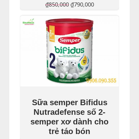
Giá
Giá
₫
850,000
₫
790,000
gốc
hiện
Thêm Vào Giỏ Hàng
là:
tại
₫850,000.
là:
₫790,000.
Sữa semper Bifidus
Nutradefense số 2-
semper xơ dành cho
trẻ táo bón