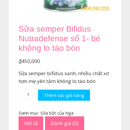
Sữa semper Bifidus
Nutradefense số 1- bé
không lo táo bón
₫
450,000
Sữa semper bifidus xanh, nhiều chất xơ
hơn mẹ yên tâm không lo táo bón
Sữa
Thêm vào giỏ hàng
semper
Bifidus
Danh mục:
Sữa bột của Nga
Nutradefense
Mô tả
Đánh giá (0)
số