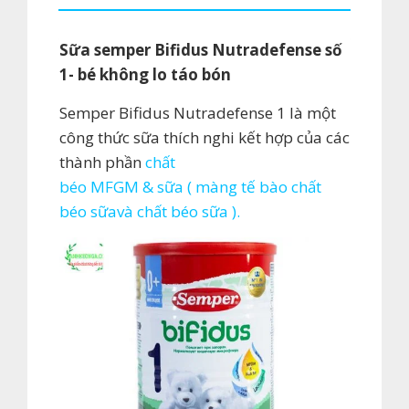
1-
bé
Sữa semper Bifidus Nutradefense số
không
1- bé không lo táo bón
lo
táo
Semper Bifidus Nutradefense 1 là một
bón
công thức sữa thích nghi kết hợp của các
số
thành phần
chất
lượng
béo MFGM
&
sữa
(
màng tế bào chất
béo
sữa
và
chất béo sữa
).