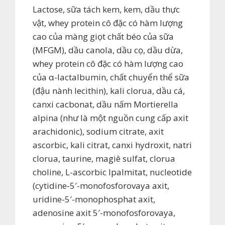
Lactose, sữa tách kem, kem, dầu thực
vật, whey protein cô đặc có hàm lượng
cao của màng giọt chất béo của sữa
(MFGM), dầu canola, dầu cọ, dầu dừa,
whey protein cô đặc có hàm lượng cao
của α-lactalbumin, chất chuyển thể sữa
(đậu nành lecithin), kali clorua, dầu cá,
canxi cacbonat, dầu nấm Mortierella
alpina (như là một nguồn cung cấp axit
arachidonic), sodium citrate, axit
ascorbic, kali citrat, canxi hydroxit, natri
clorua, taurine, magiê sulfat, clorua
choline, L-ascorbic lpalmitat, nucleotide
(cytidine-5′-monofosforovaya axit,
uridine-5′-monophosphat axit,
adenosine axit 5′-monofosforovaya,