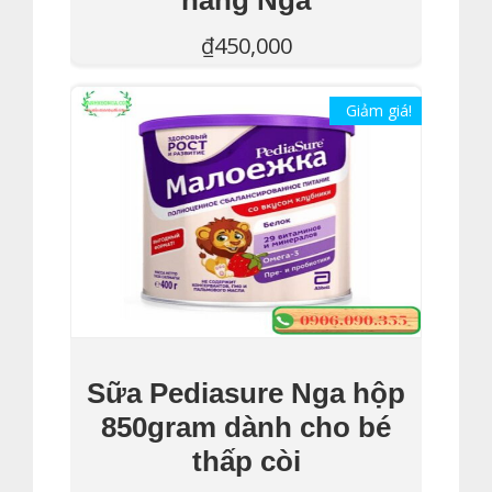
₫
450,000
Thêm Vào Giỏ Hàng
Giảm giá!
Sữa Pediasure Nga hộp
850gram dành cho bé
thấp còi