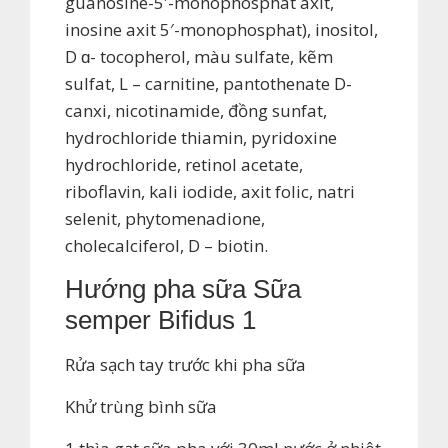
guanosine-5′-monophosphat axit,
inosine axit 5′-monophosphat), inositol,
D ɑ- tocopherol, màu sulfate, kẽm
sulfat, L – carnitine, pantothenate D-
canxi, nicotinamide, đồng sunfat,
hydrochloride thiamin, pyridoxine
hydrochloride, retinol acetate,
riboflavin, kali iodide, axit folic, natri
selenit, phytomenadione,
cholecalciferol, D – biotin.
Hướng pha sữa Sữa
semper Bifidus 1
Rửa sạch tay trước khi pha sữa
Khử trùng bình sữa