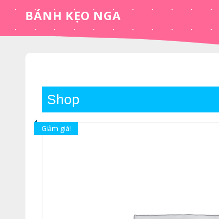
Skip
BÁNH KẸO NGA
to
content
Shop
Giảm giá!