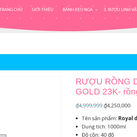
TRANG CHỦ
GIỚI THIỆU
BÁNH KẸO NGA
3. RƯỢU LINH VẬ
RƯỢU RỒNG D
GOLD 23K- rồng
Giá
Gi
₫
4,999,999
₫
4,250,000
gốc
hi
Tên sản phẩm:
Royal d
là:
tại
Dung tích: 1000ml
₫4,999,999.
là:
Độ cồn: 40 độ