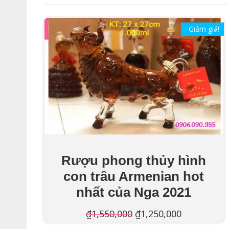
Giảm giá!
Rượu phong thủy hình
con trâu Armenian hot
nhất của Nga 2021
Giá
Giá
₫
1,550,000
₫
1,250,000