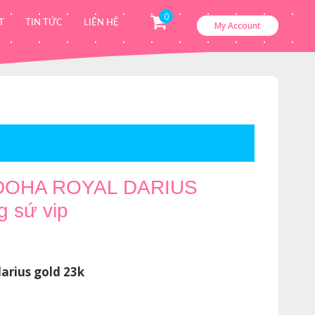
0
T
TIN TỨC
LIÊN HỆ
My Account
OHA ROYAL DARIUS
 sứ vip
á
ện
arius gold 23k