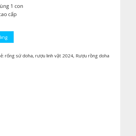
,250,000.
hùng 1 con
 cao cấp
hàng
ẻ:
rống sứ doha
,
rượu linh vật 2024
,
Rượu rồng doha