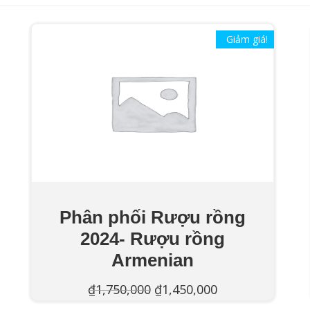
Giảm giá!
Phân phối Rượu rồng
2024- Rượu rồng
Armenian
Giá
Giá
₫
1,750,000
₫
1,450,000