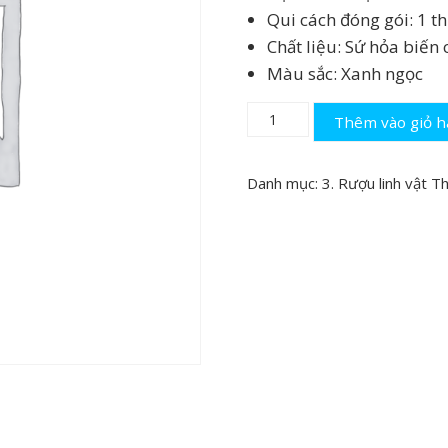
₫4
Qui cách đóng gói: 1 t
Chất liệu: Sứ hỏa biến
Màu sắc: Xanh ngọc
RƯỢU
Thêm vào giỏ 
RỒNG
DOHA
Danh mục:
3. Rượu linh vật
Th
ROYAL
DARIUS
GOLD
23K-
rồng
sứ
vip
số
lượng