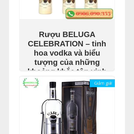
Rượu BELUGA
CELEBRATION – tinh
hoa vodka và biểu
tượng của những
khoảng khắc tôn vinh
₫
1,150,000
Giảm giá!
Thêm Vào Giỏ Hàng