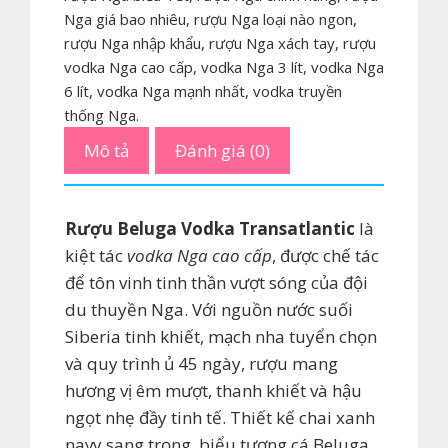
Hương
Nga giá bao nhiêu
,
rượu Nga loại nào ngon
,
vị
rượu Nga nhập khẩu
,
rượu Nga xách tay
,
rượu
tự
vodka Nga cao cấp
,
vodka Nga 3 lít
,
vodka Nga
6 lít
,
vodka Nga mạnh nhất
,
vodka truyền
hào
thống Nga.
của
vodka
Mô tả
Đánh giá (0)
Nga
vượt
R
ượ
u Beluga Vodka Transatlantic
là
đại
kiệt tác
vodka Nga cao c
ấ
p
, được chế tác
dương
để tôn vinh tinh thần vượt sóng của đội
số
du thuyền Nga. Với nguồn nước suối
lượng
Siberia tinh khiết, mạch nha tuyển chọn
và quy trình ủ 45 ngày, rượu mang
hương vị êm mượt, thanh khiết và hậu
ngọt nhẹ đầy tinh tế. Thiết kế chai xanh
navy sang trọng, biểu tượng cá Beluga