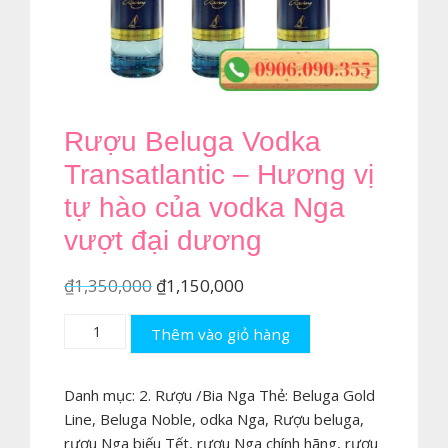
Rượu Beluga Vodka
Transatlantic – Hương vị
tự hào của vodka Nga
vượt đại dương
Giá
Giá
₫
1,350,000
₫
1,150,000
gốc
hiện
Rượu
Thêm vào giỏ hàng
là:
tại
Beluga
₫1,350,000.
là:
Vodka
₫1,150,000.
Danh mục:
2. Rượu /Bia Nga
Thẻ:
Beluga Gold
Transatlantic
Line
,
Beluga Noble
,
odka Nga
,
Rượu beluga
,
–
rượu Nga biếu Tết
,
rượu Nga chính hãng
,
rượu