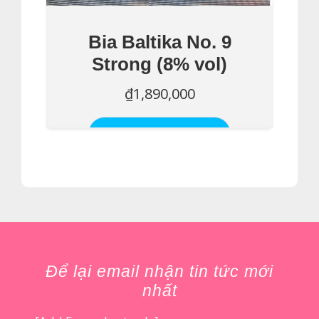
Bia Baltika No. 9
Strong (8% vol)
₫
1,890,000
Thêm Vào Giỏ Hàng
Để lại email nhận tin tức mới
nhất