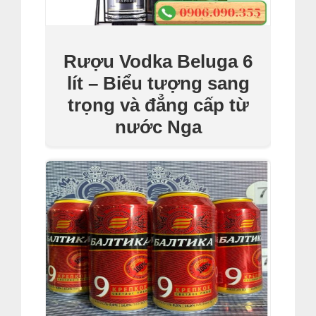
Rượu Vodka Beluga 6
lít – Biểu tượng sang
trọng và đẳng cấp từ
nước Nga
Giá
Giá
₫
13,500,000
₫
10,500,000
gốc
hiện
Thêm Vào Giỏ Hàng
là:
tại
₫13,500,000.
là:
₫10,500,000.