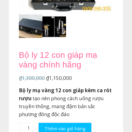
Bộ ly 12 con giáp mạ
vàng chính hãng
Giá
Giá
₫
1,300,000
₫
1,150,000
gốc
hiện
Bộ ly mạ vàng 12 con giáp kèm ca rót
là:
tại
rượu
tạo nên phong cách uống rượu
₫1,300,000.
là:
truyền thống, mang đậm bản sắc
₫1,150,000.
phương đông độc đáo
Bộ
Thêm vào giỏ hàng