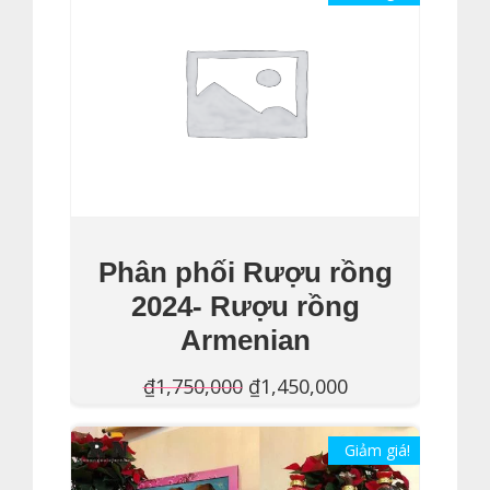
Phân phối Rượu rồng
2024- Rượu rồng
Armenian
Giá
Giá
₫
1,750,000
₫
1,450,000
gốc
hiện
Thêm Vào Giỏ Hàng
là:
Giảm giá!
tại
₫1,750,000.
là: