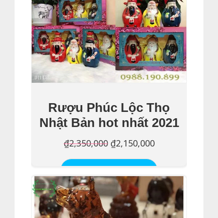
₫1,450,000.
Rượu Phúc Lộc Thọ
Nhật Bản hot nhất 2021
Giá
Giá
₫
2,350,000
₫
2,150,000
gốc
hiện
Thêm Vào Giỏ Hàng
là:
tại
₫2,350,000.
là:
₫2,150,000.