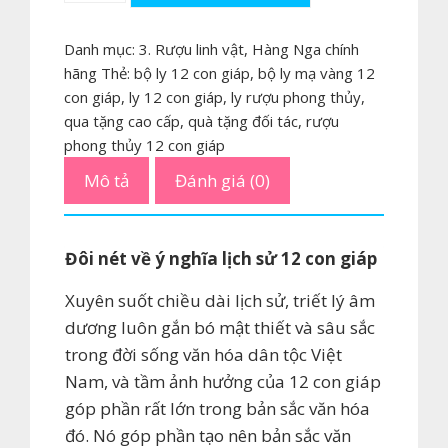
ly
12
Danh mục:
3. Rượu linh vật
,
Hàng Nga chính
con
hãng
Thẻ:
bộ ly 12 con giáp
,
bộ ly mạ vàng 12
giáp
con giáp
,
ly 12 con giáp
,
ly rượu phong thủy
,
mạ
qua tặng cao cấp
,
quà tặng đối tác
,
rượu
vàng
phong thủy 12 con giáp
chính
Mô tả
Đánh giá (0)
hãng
số
lượng
Đôi nét về ý nghĩa lịch sử 12 con giáp
Xuyên suốt chiều dài lịch sử, triết lý âm
dương luôn gắn bó mật thiết và sâu sắc
trong đời sống văn hóa dân tộc Việt
Nam, và tầm ảnh hưởng của 12 con giáp
góp phần rất lớn trong bản sắc văn hóa
đó. Nó góp phần tạo nên bản sắc văn