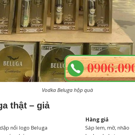
Vodka Beluga hộp quà
a thật – giả
Hàng giả
 dập nổi logo Beluga
Sáp lem, mờ, nhão