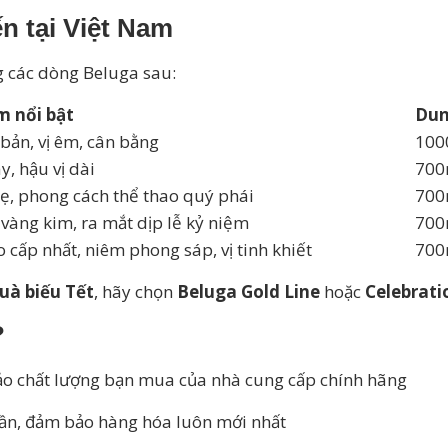
n tại Việt Nam
g các dòng Beluga sau:
m nổi bật
Dun
bản, vị êm, cân bằng
100
y, hậu vị dài
700
hẹ, phong cách thể thao quý phái
700
 vàng kim, ra mắt dịp lễ kỷ niệm
700
 cấp nhất, niêm phong sáp, vị tinh khiết
700
uà biếu Tết
, hãy chọn
Beluga Gold Line
hoặc
Celebrati
?
o chất lượng bạn mua của nhà cung cấp chính hãng
uần, đảm bảo hàng hóa luôn mới nhất