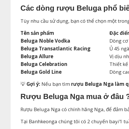
Các dòng rượu Beluga phổ biế
Tùy nhu cầu sử dụng, bạn có thể chọn một tron
Tên sản phẩm
Đặc điể
Beluga Noble Vodka
Dòng cơ 
Beluga Transatlantic Racing
Ủ 45 ngà
Beluga Allure
Vị dịu n
Beluga Celebration
Thiết kế
Beluga Gold Line
Dòng cao
💡
Gợi ý:
Nếu bạn tìm
rượu Beluga Nga làm q
Rượu Beluga Nga mua ở đâu 
Rượu Beluga Nga có chính hãng Nga, để đảm bả
Tại Banhkeonga chúng tôi có 2 chuyến bay/1 t