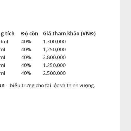
g tích
Độ cồn
Giá tham khảo (VNĐ)
0ml
40%
1.300.000
ml
40%
1,250,000
ml
40%
2.800.000
ml
40%
1.250.000
ml
40%
2.500.000
on
– biểu trưng cho tài lộc và thịnh vượng.