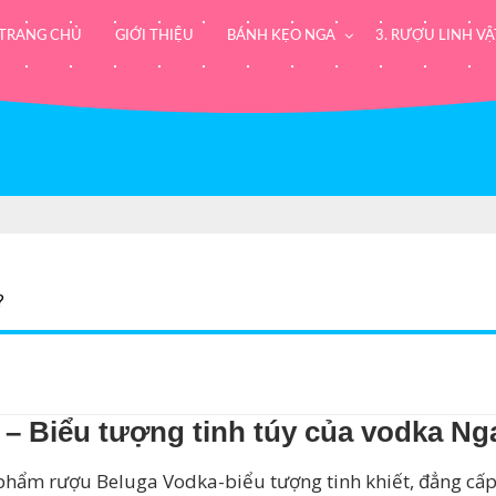
TRANG CHỦ
GIỚI THIỆU
BÁNH KẸO NGA
3. RƯỢU LINH VẬ
?
 – Biểu tượng tinh túy của vodka Ng
 phẩm rượu Beluga Vodka-biểu tượng tinh khiết, đẳng cấ