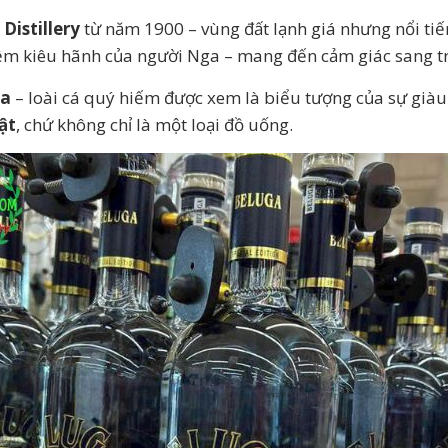
Distillery
từ năm 1900 – vùng đất lạnh giá nhưng nổi tiế
ềm kiêu hãnh của người Nga – mang đến cảm giác sang trọn
ga
– loài cá quý hiếm được xem là biểu tượng của sự giàu
ật
, chứ không chỉ là một loại đồ uống.