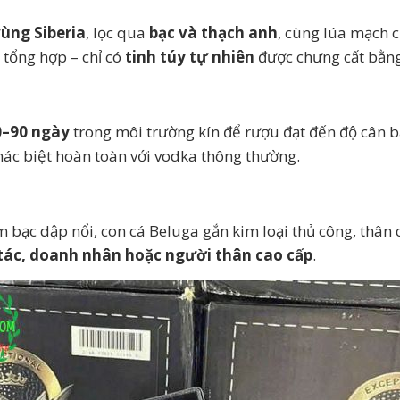
vùng Siberia
, lọc qua
bạc và thạch anh
, cùng lúa mạch c
 tổng hợp – chỉ có
tinh túy tự nhiên
được chưng cất bằng
0–90 ngày
trong môi trường kín để rượu đạt đến độ cân 
khác biệt hoàn toàn với vodka thông thường.
em bạc dập nổi, con cá Beluga gắn kim loại thủ công, thân c
 tác, doanh nhân hoặc người thân cao cấp
.