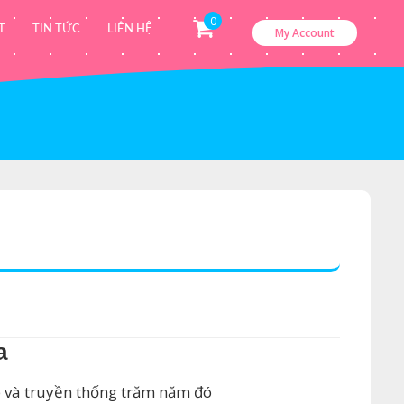
0
T
TIN TỨC
LIÊN HỆ
My Account
a
p và truyền thống trăm năm đó