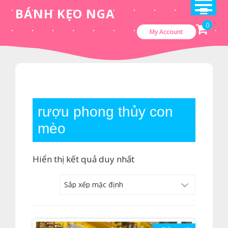
Skip
BÁNH KẸO NGA
to
0
My Account
content
rượu phong thủy con
mèo
Hiển thị kết quả duy nhất