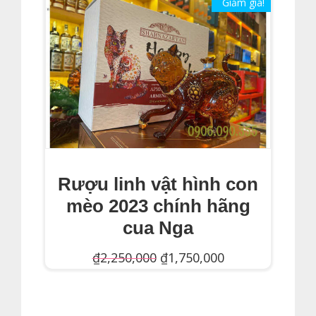
Giảm giá!
Rượu linh vật hình con
mèo 2023 chính hãng
cua Nga
Giá
Giá
₫
2,250,000
₫
1,750,000
gốc
hiện
Thêm Vào Giỏ Hàng
là:
tại