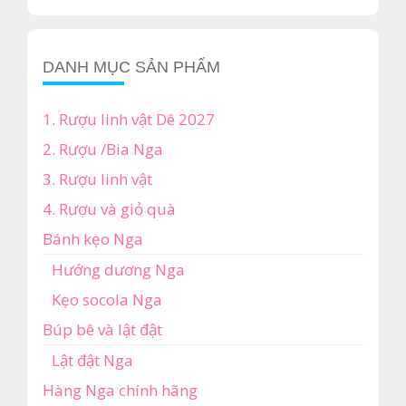
₫2,250,000.
là:
₫1,750,000.
DANH MỤC SẢN PHẨM
1. Rượu linh vật Dê 2027
2. Rượu /Bia Nga
3. Rượu linh vật
4. Rượu và giỏ quà
Bánh kẹo Nga
Hướng dương Nga
Kẹo socola Nga
Búp bê và lật đật
Lật đật Nga
Hàng Nga chính hãng