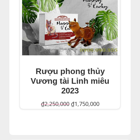
Rượu phong thủy
Vương tài Linh miêu
2023
Giá
Giá
₫
2,250,000
₫
1,750,000
gốc
hiện
Thêm Vào Giỏ Hàng
là:
tại
₫2,250,000.
là: