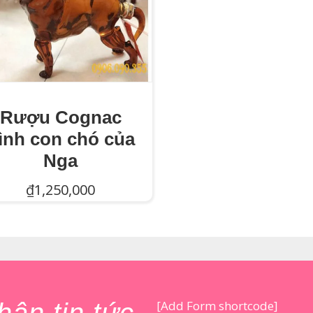
Rượu Cognac
ình con chó của
Nga
₫
1,250,000
Thêm Vào Giỏ Hàng
[Add Form shortcode]