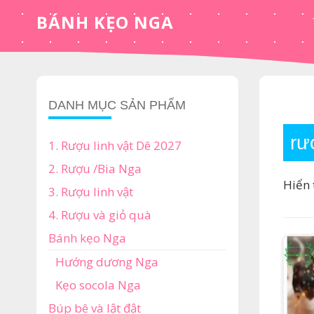
Skip
BÁNH KẸO NGA
to
content
DANH MỤC SẢN PHẨM
rư
1. Rượu linh vật Dê 2027
2. Rượu /Bia Nga
Hiển 
3. Rượu linh vật
4. Rượu và giỏ quà
Bánh kẹo Nga
Hướng dương Nga
Kẹo socola Nga
Búp bê và lật đật