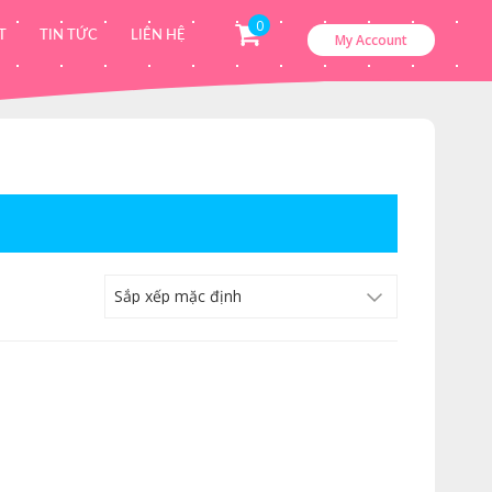
0
T
TIN TỨC
LIÊN HỆ
My Account