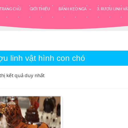
TRANG CHỦ
GIỚI THIỆU
BÁNH KẸO NGA
3. RƯỢU LINH VẬ
ợu linh vật hình con chó
thị kết quả duy nhất