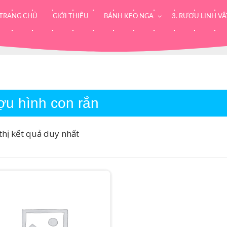
TRANG CHỦ
GIỚI THIỆU
BÁNH KẸO NGA
3. RƯỢU LINH VẬ
ợu hình con rắn
thị kết quả duy nhất