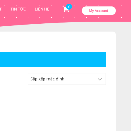
0
T
TIN TỨC
LIÊN HỆ
My Account