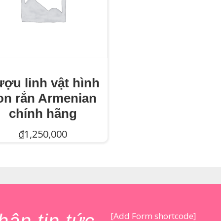
ợu linh vật hình
on rắn Armenian
chính hãng
₫
1,250,000
Thêm Vào Giỏ Hàng
[Add Form shortcode]