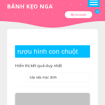
Skip
BÁNH KẸO NGA
to
0
My Account
content
rượu hình con chuột
Hiển thị kết quả duy nhất