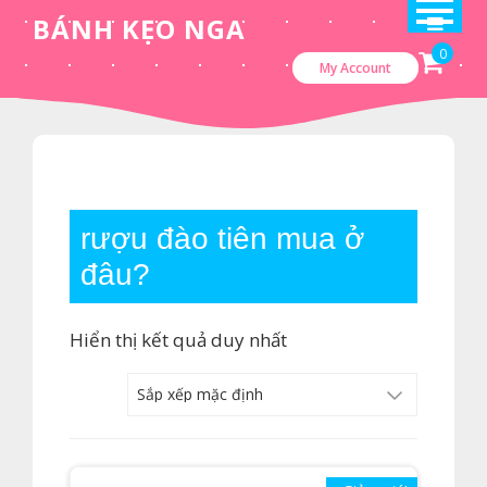
Skip
BÁNH KẸO NGA
to
0
My Account
content
rượu đào tiên mua ở
đâu?
Hiển thị kết quả duy nhất