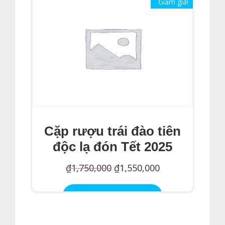
Giảm giá!
Cặp rượu trái đào tiên
độc lạ đón Tết 2025
Giá
Giá
₫
1,750,000
₫
1,550,000
gốc
hiện
Thêm Vào Giỏ Hàng
là:
tại
₫1,750,000.
là: