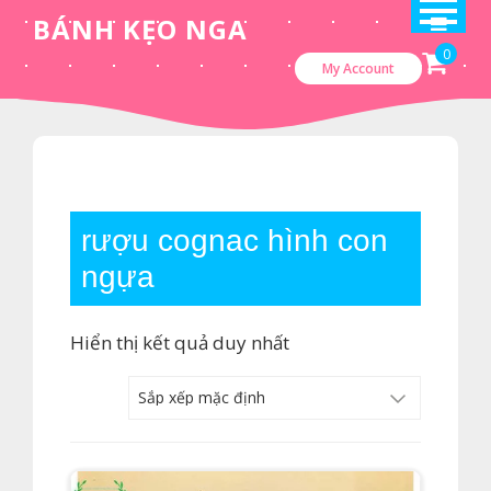
Skip
BÁNH KẸO NGA
to
0
My Account
content
rượu cognac hình con
ngựa
Hiển thị kết quả duy nhất