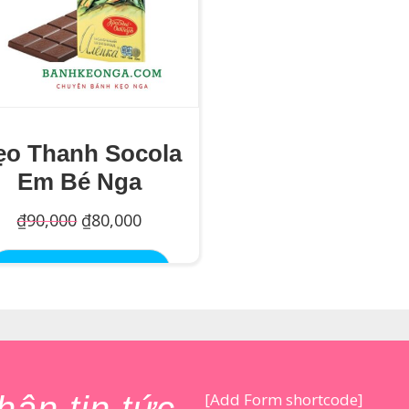
ẹo Thanh Socola
Em Bé Nga
Giá
Giá
₫
90,000
₫
80,000
gốc
hiện
Thêm Vào Giỏ Hàng
là:
tại
₫90,000.
là:
₫80,000.
[Add Form shortcode]