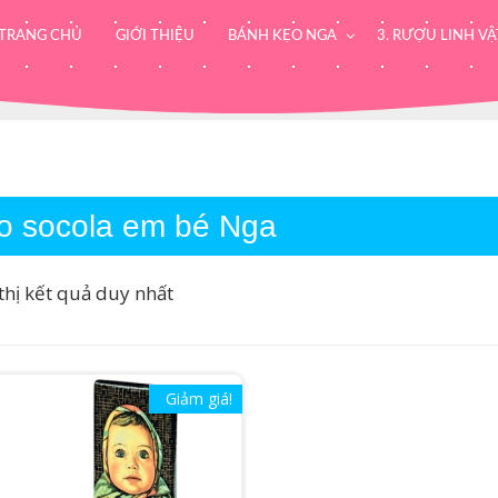
TRANG CHỦ
GIỚI THIỆU
BÁNH KẸO NGA
3. RƯỢU LINH VẬ
o socola em bé Nga
thị kết quả duy nhất
Giảm giá!