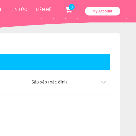
0
T
TIN TỨC
LIÊN HỆ
My Account