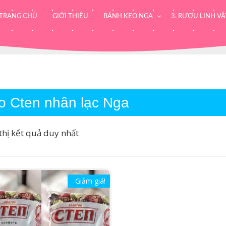
TRANG CHỦ
GIỚI THIỆU
BÁNH KẸO NGA
3. RƯỢU LINH VẬ
o Cten nhân lạc Nga
thị kết quả duy nhất
Giảm giá!