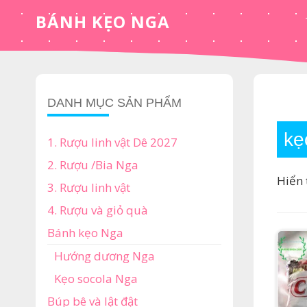
Skip
BÁNH KẸO NGA
to
content
DANH MỤC SẢN PHẨM
kẹ
1. Rượu linh vật Dê 2027
2. Rượu /Bia Nga
Hiển 
3. Rượu linh vật
4. Rượu và giỏ quà
Bánh kẹo Nga
Hướng dương Nga
Kẹo socola Nga
Búp bê và lật đật