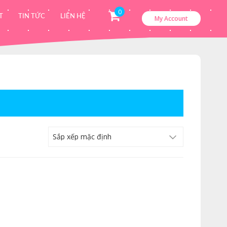
0
T
TIN TỨC
LIÊN HỆ
My Account