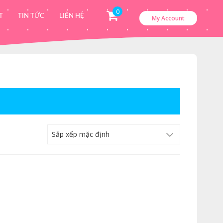
0
T
TIN TỨC
LIÊN HỆ
My Account