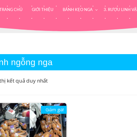
TRANG CHỦ
GIỚI THIỆU
BÁNH KẸO NGA
3. RƯỢU LINH VẬ
nh ngỗng nga
thị kết quả duy nhất
Giảm giá!