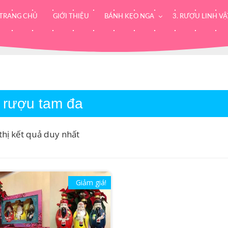
TRANG CHỦ
GIỚI THIỆU
BÁNH KẸO NGA
3. RƯỢU LINH VẬ
 rượu tam đa
thị kết quả duy nhất
Giảm giá!