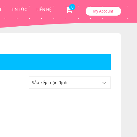
0
T
TIN TỨC
LIÊN HỆ
My Account