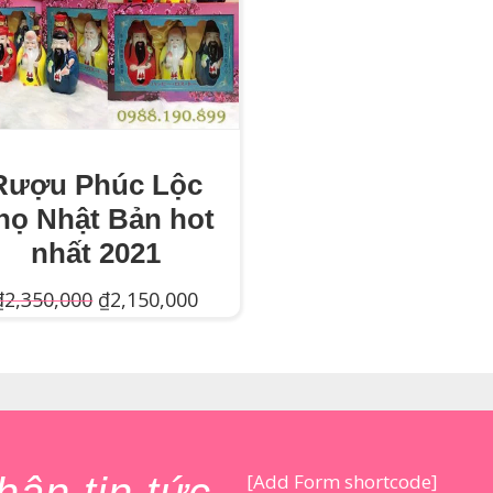
Rượu Phúc Lộc
họ Nhật Bản hot
nhất 2021
Giá
Giá
₫
2,350,000
₫
2,150,000
gốc
hiện
Thêm Vào Giỏ Hàng
là:
tại
₫2,350,000.
là:
₫2,150,000.
[Add Form shortcode]