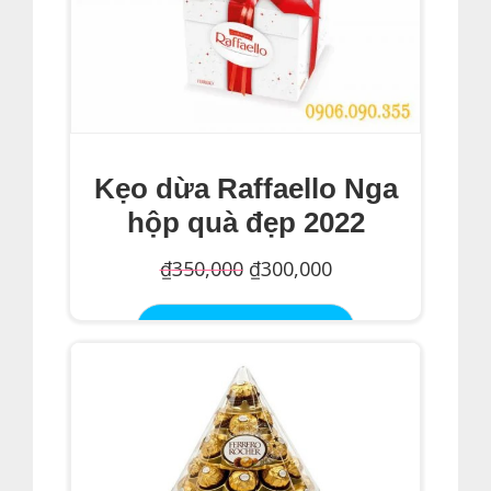
Kẹo dừa Raffaello Nga
hộp quà đẹp 2022
Giá
Giá
₫
350,000
₫
300,000
gốc
hiện
Thêm Vào Giỏ Hàng
là:
tại
₫350,000.
là:
₫300,000.