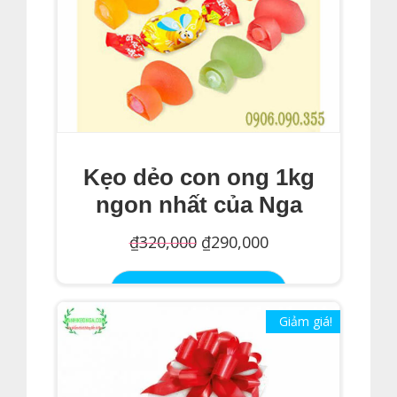
Kẹo dẻo con ong 1kg
ngon nhất của Nga
Giá
Giá
₫
320,000
₫
290,000
gốc
hiện
Thêm Vào Giỏ Hàng
là:
tại
Giảm giá!
₫320,000.
là:
₫290,000.