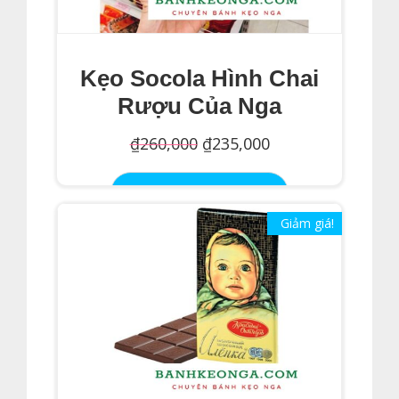
Kẹo Socola Hình Chai
Rượu Của Nga
Giá
Giá
₫
260,000
₫
235,000
gốc
hiện
Thêm Vào Giỏ Hàng
là:
tại
Giảm giá!
₫260,000.
là:
₫235,000.