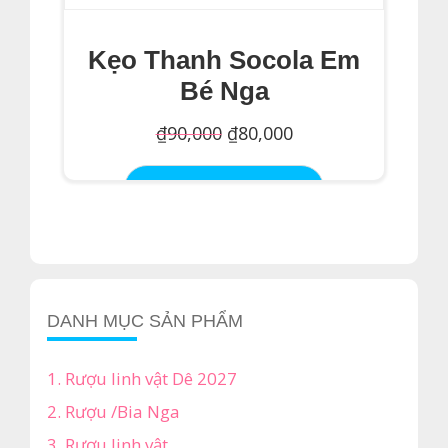
Kẹo Thanh Socola Em
Bé Nga
Giá
Giá
₫
90,000
₫
80,000
gốc
hiện
Thêm Vào Giỏ Hàng
là:
tại
₫90,000.
là:
₫80,000.
DANH MỤC SẢN PHẨM
1. Rượu linh vật Dê 2027
2. Rượu /Bia Nga
3. Rượu linh vật