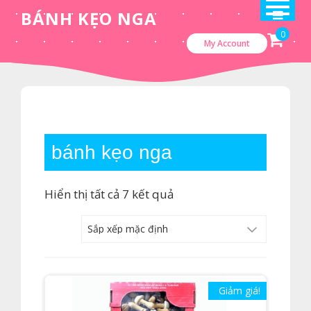
Skip
BÁNH KẸO NGA
to
0
My Account
content
bánh kẹo nga
Hiển thị tất cả 7 kết quả
Giảm giá!