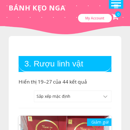
Skip
BÁNH KẸO NGA
to
0
My Account
content
3. Rượu linh vật
Hiển thị 19–27 của 44 kết quả
Giảm giá!