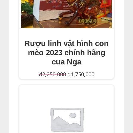
Rượu linh vật hình con
mèo 2023 chính hãng
cua Nga
Giá
Giá
₫
2,250,000
₫
1,750,000
gốc
hiện
Thêm Vào Giỏ Hàng
là:
tại
₫2,250,000.
là:
₫1,750,000.