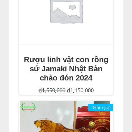
₫950,000.
Rượu linh vật con rồng
sứ Jamaki Nhật Bản
chào đón 2024
Giá
Giá
₫
1,550,000
₫
1,150,000
gốc
hiện
Thêm Vào Giỏ Hàng
là:
Giảm giá!
tại
₫1,550,000.
là:
₫1,150,000.