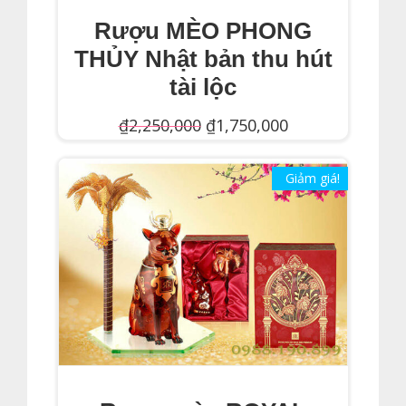
Rượu MÈO PHONG
THỦY Nhật bản thu hút
tài lộc
Giá
Giá
₫
2,250,000
₫
1,750,000
gốc
hiện
Thêm Vào Giỏ Hàng
là:
Giảm giá!
tại
₫2,250,000.
là:
₫1,750,000.