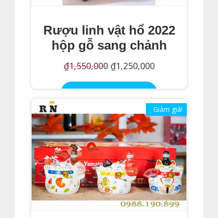
Rượu linh vật hổ 2022
hộp gỗ sang chảnh
Giá
Giá
₫
1,550,000
₫
1,250,000
gốc
hiện
Thêm Vào Giỏ Hàng
là:
tại
Giảm giá!
₫1,550,000.
là:
₫1,250,000.