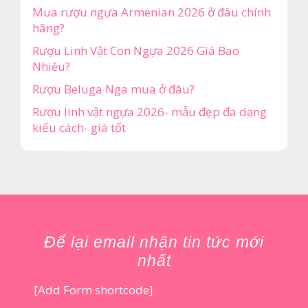
Mua rượu ngựa Armenian 2026 ở đâu chính
hãng?
Rượu Linh Vật Con Ngựa 2026 Giá Bao
Nhiêu?
Rượu Beluga Nga mua ở đâu?
Rượu linh vật ngựa 2026- mẫu đẹp đa dạng
kiểu cách- giá tốt
Để lại email nhận tin tức mới
nhất
[Add Form shortcode]