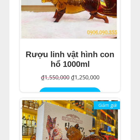
Rượu linh vật hình con
hổ 1000ml
Giá
Giá
₫
1,550,000
₫
1,250,000
gốc
hiện
Thêm Vào Giỏ Hàng
là:
tại
Giảm giá!
₫1,550,000.
là:
₫1,250,000.