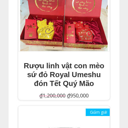
Rượu linh vật con mèo
sứ đỏ Royal Umeshu
đón Tết Quý Mão
Giá
Giá
₫
1,200,000
₫
950,000
gốc
hiện
Đọc Tiếp
là:
tại
Giảm giá!
₫1,200,000.
là: