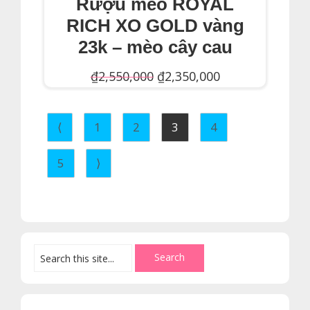
Rượu mèo ROYAL
RICH XO GOLD vàng
23k – mèo cây cau
Giá
Giá
₫
2,550,000
₫
2,350,000
gốc
hiện
Thêm Vào Giỏ Hàng
là:
tại
⟨
1
2
3
4
₫2,550,000.
là:
₫2,350,000.
5
⟩